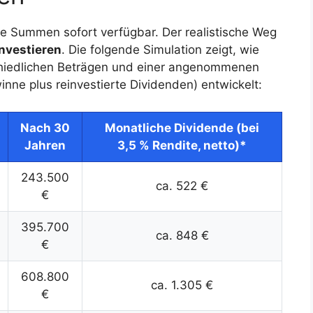
ge Summen sofort verfügbar. Der realistische Weg
nvestieren
. Die folgende Simulation zeigt, wie
schiedlichen Beträgen und einer angenommenen
nne plus reinvestierte Dividenden) entwickelt:
Nach 30
Monatliche Dividende (bei
Jahren
3,5 % Rendite, netto)*
243.500
ca. 522 €
€
395.700
ca. 848 €
€
608.800
ca. 1.305 €
€