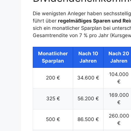
Die wenigsten Anleger haben sechsstelli
führt über
regelmäßiges Sparen und Rei
sich ein monatlicher Sparplan bei unter
Gesamtrendite von 7 % pro Jahr (Kursgewi
Monatlicher
Nach 10
Nach 20
Sparplan
Jahren
Jahren
104.000
200 €
34.600 €
€
169.000
325 €
56.200 €
€
260.000
500 €
86.500 €
€