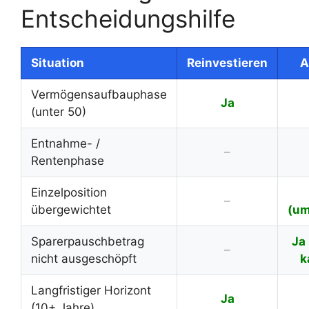
Entscheidungshilfe
Situation
Reinvestieren
A
Vermögensaufbauphase
Ja
(unter 50)
Entnahme- /
–
Rentenphase
Einzelposition
–
übergewichtet
(um
Sparerpauschbetrag
Ja 
–
nicht ausgeschöpft
k
Langfristiger Horizont
Ja
(10+ Jahre)