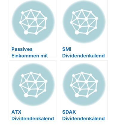
Passives
SMI
Einkommen mit
Dividendenkalend
Dividenden: Wie
er
viel Kapital
brauche ich?
ATX
SDAX
Dividendenkalend
Dividendenkalend
er
er