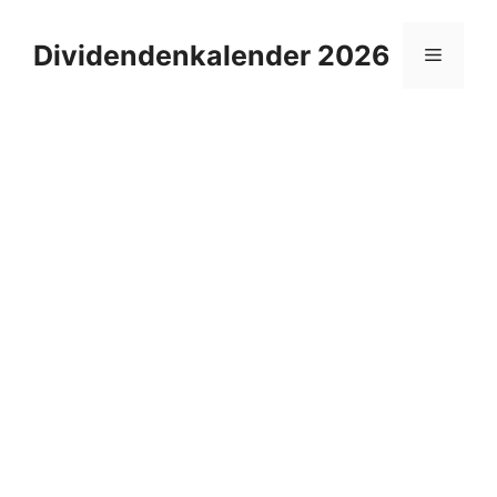
Zum
Inhalt
Dividendenkalender 2026
Menü
springen