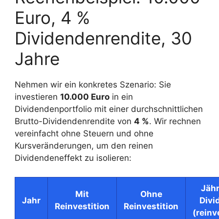
Euro, 4 %
Dividendenrendite, 30
Jahre
Nehmen wir ein konkretes Szenario: Sie
investieren
10.000 Euro
in ein
Dividendenportfolio mit einer durchschnittlichen
Brutto-Dividendenrendite von
4 %
. Wir rechnen
vereinfacht ohne Steuern und ohne
Kursveränderungen, um den reinen
Dividendeneffekt zu isolieren:
Jähr
Mit
Ohne
Jahr
Divi
Reinvestition
Reinvestition
(reinv