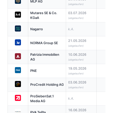
MLP AG
0,
(abgelaufen)
Mutares SE & Co.
03.07.2026
2,
KGaA
(abgelaufen)
Nagarro
k.A.
1,
21.05.2026
NORMA Group SE
0,
(abgelaufen)
Patrizia Immobilien
10.06.2026
0,
AG
(abgelaufen)
19.05.2026
PNE
0,
(abgelaufen)
03.06.2026
ProCredit Holding AG
0,
(abgelaufen)
ProSiebenSat.1
k.A.
0,
Media AG
16.06.2026
PVA TePla