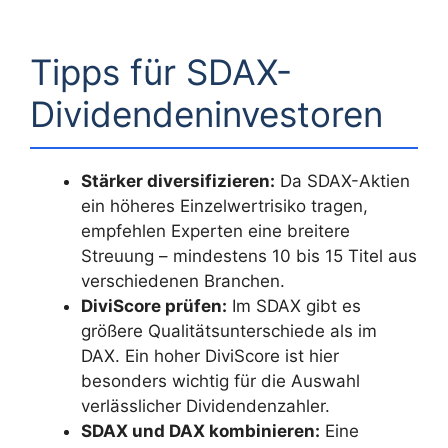
Tipps für SDAX-
Dividendeninvestoren
Stärker diversifizieren:
Da SDAX-Aktien
ein höheres Einzelwertrisiko tragen,
empfehlen Experten eine breitere
Streuung – mindestens 10 bis 15 Titel aus
verschiedenen Branchen.
DiviScore prüfen:
Im SDAX gibt es
größere Qualitätsunterschiede als im
DAX. Ein hoher DiviScore ist hier
besonders wichtig für die Auswahl
verlässlicher Dividendenzahler.
SDAX und DAX kombinieren:
Eine