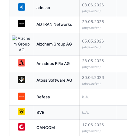
03.06.2026
adesso
0,
(abgelaufen)
29.06.2026
ADTRAN Networks
0,
(abgelaufen)
05.05.2026
Alzchem Group AG
2,
(abgelaufen)
28.05.2026
Amadeus FiRe AG
4,
(abgelaufen)
30.04.2026
Atoss Software AG
2,
(abgelaufen)
Befesa
k.A.
1,
BVB
k.A.
0,
17.06.2026
CANCOM
1,
(abgelaufen)