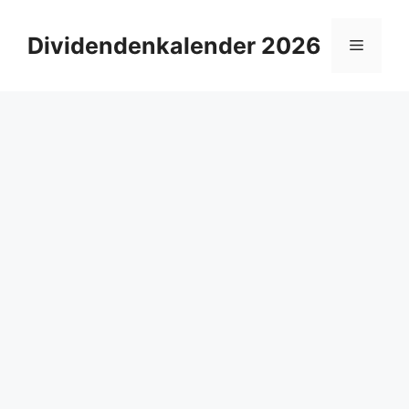
Zum
Inhalt
Dividendenkalender 2026
Menü
springen