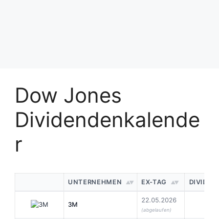
Dow Jones
Dividendenkalende
r
UNTERNEHMEN
EX-TAG
DIVIDE
22.05.2026
3M
0,7
(abgelaufen)