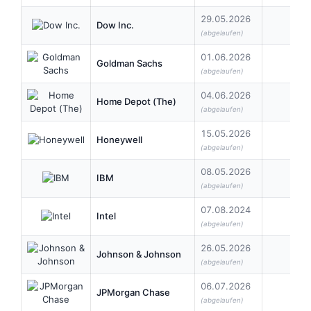
29.05.2026
Dow Inc.
0,3
(abgelaufen)
01.06.2026
Goldman Sachs
4,5
(abgelaufen)
04.06.2026
Home Depot (The)
2,3
(abgelaufen)
15.05.2026
Honeywell
1,1
(abgelaufen)
08.05.2026
IBM
1,6
(abgelaufen)
07.08.2024
Intel
0,1
(abgelaufen)
26.05.2026
Johnson & Johnson
1,3
(abgelaufen)
06.07.2026
JPMorgan Chase
1,5
(abgelaufen)