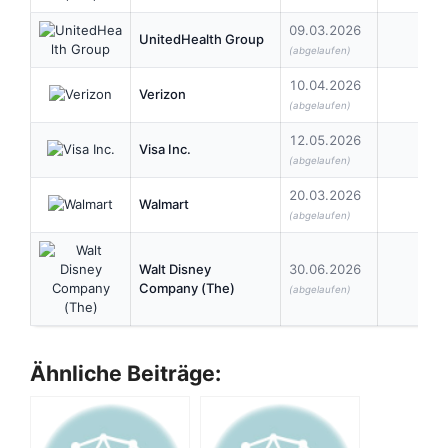
09.03.2026
UnitedHealth Group
2,2
(abgelaufen)
10.04.2026
Verizon
0,7
(abgelaufen)
12.05.2026
Visa Inc.
0,6
(abgelaufen)
20.03.2026
Walmart
0,2
(abgelaufen)
Walt Disney
30.06.2026
0,7
Company (The)
(abgelaufen)
Ähnliche Beiträge: