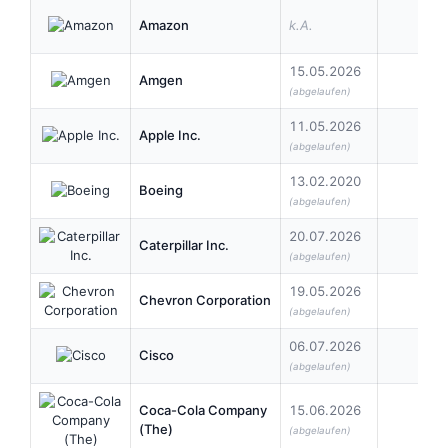
Amazon
k.A.
15.05.2026
Amgen
2,5
(abgelaufen)
11.05.2026
Apple Inc.
0,2
(abgelaufen)
13.02.2020
Boeing
2,0
(abgelaufen)
20.07.2026
Caterpillar Inc.
1,6
(abgelaufen)
19.05.2026
Chevron Corporation
1,7
(abgelaufen)
06.07.2026
Cisco
0,4
(abgelaufen)
Coca-Cola Company
15.06.2026
0,5
(The)
(abgelaufen)