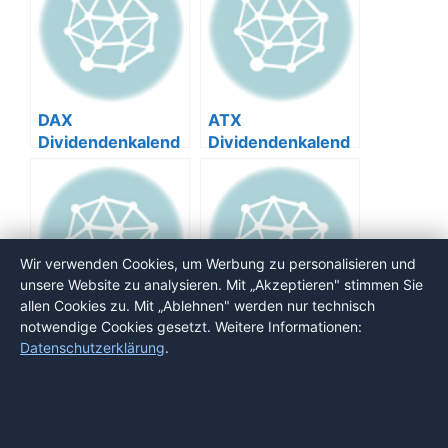
DAX
ATX
Dividendenkalend
Dividendenkalend
er 2026
er
Wir verwenden Cookies, um Werbung zu personalisieren und
unsere Website zu analysieren. Mit „Akzeptieren" stimmen Sie
allen Cookies zu. Mit „Ablehnen" werden nur technisch
notwendige Cookies gesetzt. Weitere Informationen:
SMI
SDAX
Datenschutzerklärung
.
Dividendenkalend
Dividendenkalend
er
er