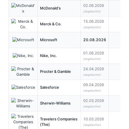
02.06.2026
McDonald's
1,8
(abgelaufen)
15.06.2026
Merck & Co.
0,8
(abgelaufen)
Microsoft
20.08.2026
0,9
01.06.2026
Nike, Inc.
0,4
(abgelaufen)
24.04.2026
Procter & Gamble
1,0
(abgelaufen)
09.04.2026
Salesforce
0,4
(abgelaufen)
02.03.2026
Sherwin-Williams
0,8
(abgelaufen)
Travelers Companies
10.03.2026
1,1
(The)
(abgelaufen)