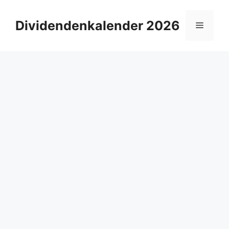
Zum
Inhalt
Dividendenkalender 2026
Menü
springen