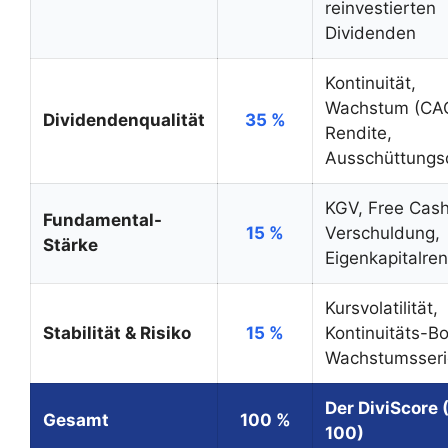
reinvestierten
Dividenden
Kontinuität,
Wachstum (CA
Dividendenqualität
35 %
Rendite,
Ausschüttungs
KGV, Free Cash
Fundamental-
15 %
Verschuldung,
Stärke
Eigenkapitalren
Kursvolatilität,
Stabilität & Risiko
15 %
Kontinuitäts-B
Wachstumsseri
Der DiviScore 
Gesamt
100 %
100)