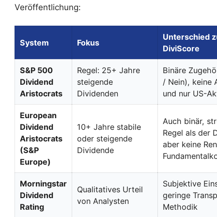
Veröffentlichung:
Unterschied 
System
Fokus
DiviScore
S&P 500
Regel: 25+ Jahre
Binäre Zugehör
Dividend
steigende
/ Nein), keine
Aristocrats
Dividenden
und nur US-Ak
European
Auch binär, st
Dividend
10+ Jahre stabile
Regel als der 
Aristocrats
oder steigende
aber keine Ren
(S&P
Dividende
Fundamentalk
Europe)
Morningstar
Subjektive Ein
Qualitatives Urteil
Dividend
geringe Trans
von Analysten
Rating
Methodik