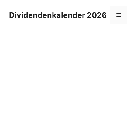
Zum
Inhalt
Dividendenkalender 2026
Menü
springen